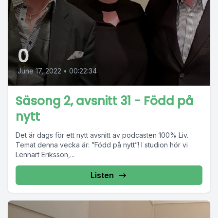
0
June 17, 2022
•
00:22:34
Säsong 2, avsnitt 31 - Född på
nytt
Det är dags för ett nytt avsnitt av podcasten 100% Liv.
Temat denna vecka är: ”Född på nytt”! I studion hör vi
Lennart Eriksson,...
Listen