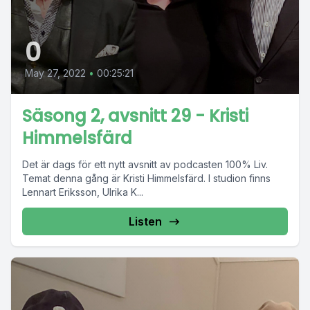
0
May 27, 2022
•
00:25:21
Säsong 2, avsnitt 29 - Kristi
Himmelsfärd
Det är dags för ett nytt avsnitt av podcasten 100% Liv.
Temat denna gång är Kristi Himmelsfärd. I studion finns
Lennart Eriksson, Ulrika K...
Listen