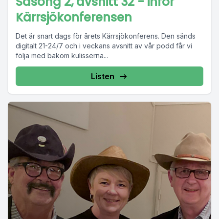
Säsong 2, avsnitt 32 - inför
Kärrsjökonferensen
Det är snart dags för årets Kärrsjökonferens. Den sänds
digitalt 21-24/7 och i veckans avsnitt av vår podd får vi
följa med bakom kulisserna...
Listen