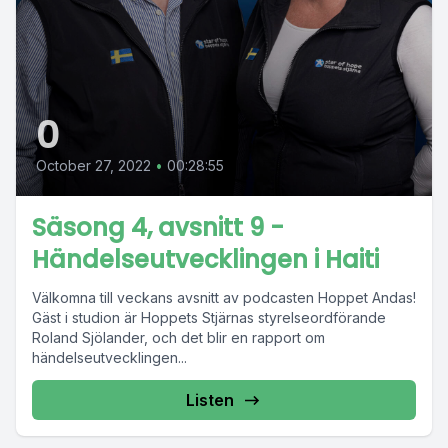
0
October 27, 2022
•
00:28:55
Säsong 4, avsnitt 9 -
Händelseutvecklingen i Haiti
Välkomna till veckans avsnitt av podcasten Hoppet Andas!
Gäst i studion är Hoppets Stjärnas styrelseordförande
Roland Sjölander, och det blir en rapport om
händelseutvecklingen...
Listen