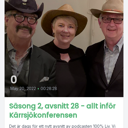
0
May 20, 2022
•
00:28:28
Säsong 2, avsnitt 28 - allt inför
Kärrsjökonferensen
Det är dags för ett nytt avsnitt av podcasten 100% Liv. Vi