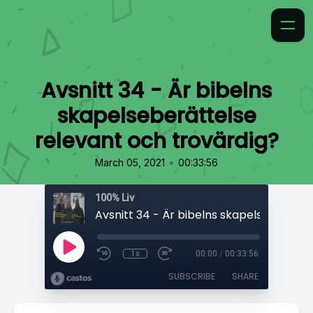
Avsnitt 34 - Är bibelns
skapelseberättelse
relevant och trovärdig?
•
March 05, 2021
00:33:56
100% Liv
1x
00:00
/
00:33:56
SUBSCRIBE
SHARE