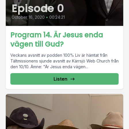
Episode 0
October 16, 2020
•
00:24:21
Program 14. Är Jesus enda
vägen till Gud?
Veckans avsnitt av podden 100% Liv är hämtat från
Tältmissionens sjunde avsnitt av Kärrsjö Web Church från
den 10/10. Ämne: "Är Jesus enda vägen...
Listen