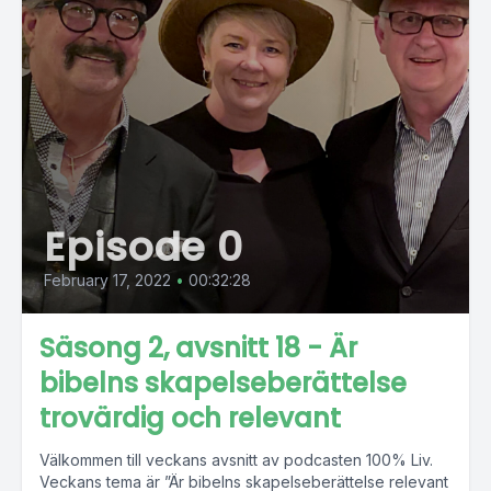
Episode 0
February 17, 2022
•
00:32:28
Säsong 2, avsnitt 18 - Är
bibelns skapelseberättelse
trovärdig och relevant
Välkommen till veckans avsnitt av podcasten 100% Liv.
Veckans tema är ”Är bibelns skapelseberättelse relevant