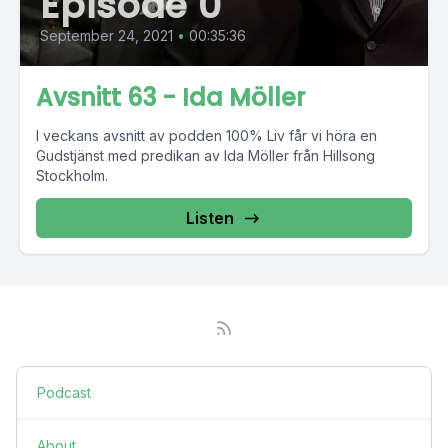
Episode 0
September 24, 2021
•
00:35:36
Avsnitt 63 - Ida Möller
I veckans avsnitt av podden 100% Liv får vi höra en
Gudstjänst med predikan av Ida Möller från Hillsong
Stockholm.
Listen
Podcast
About