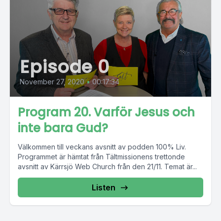
Episode 0
November 27, 2020
•
00:17:34
Program 20. Varför Jesus och
inte bara Gud?
Välkommen till veckans avsnitt av podden 100% Liv.
Programmet är hämtat från Tältmissionens trettonde
avsnitt av Kärrsjö Web Church från den 21/11. Temat är...
Listen