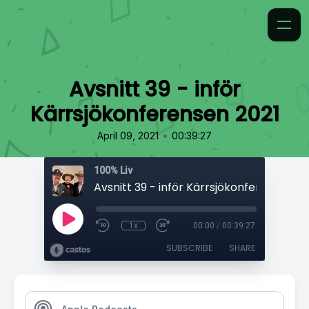
Avsnitt 39 - inför
Kärrsjökonferensen 2021
•
April 09, 2021
00:39:27
100% Liv
Avsnitt 39 - inför Kärrsjökonferensen 20
1x
00:00
/
00:39:27
SUBSCRIBE
SHARE