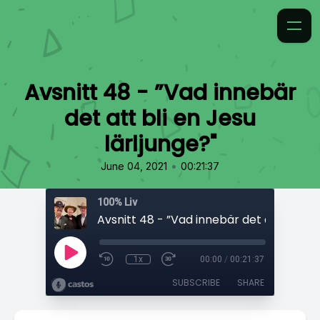
Avsnitt 48 - ”Vad innebär
det att bli en Jesu
lärljunge?"
•
June 04, 2021
00:21:37
100% Liv
1x
00:00
/
00:21:37
SUBSCRIBE
SHARE