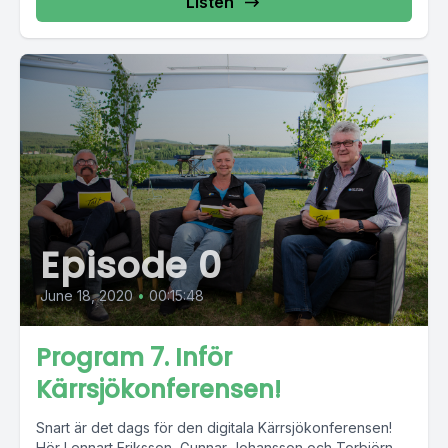
Listen
Episode 0
June 18, 2020
•
00:15:48
Program 7. Inför
Kärrsjökonferensen!
Snart är det dags för den digitala Kärrsjökonferensen!
Hör Lennart Eriksson, Gunnar Johansson och Torbjörn