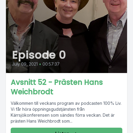
Episode 0
July 09, 2021
•
00:57:37
Avsnitt 52 - Prästen Hans
Weichbrodt
Välkommen till veckans program av podcasten 100% Liv.
Vi får höra öppningsgudstjänsten från
Kärrsjökonferensen som sändes förra veckan. Det är
prästen Hans Weichbrodt som...