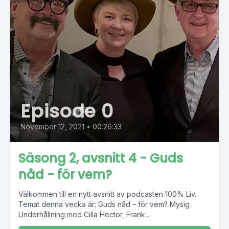
Episode 0
November 12, 2021
•
00:26:33
Säsong 2, avsnitt 4 - Guds
nåd - för vem?
Välkommen till en nytt avsnitt av podcasten 100% Liv.
Temat denna vecka är: Guds nåd – för vem? Mysig
Underhållning med Cilla Hector, Frank...