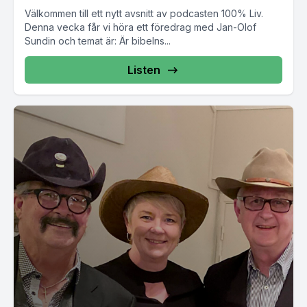
Välkommen till ett nytt avsnitt av podcasten 100% Liv.
Denna vecka får vi höra ett föredrag med Jan-Olof
Sundin och temat är: Är bibelns...
Listen