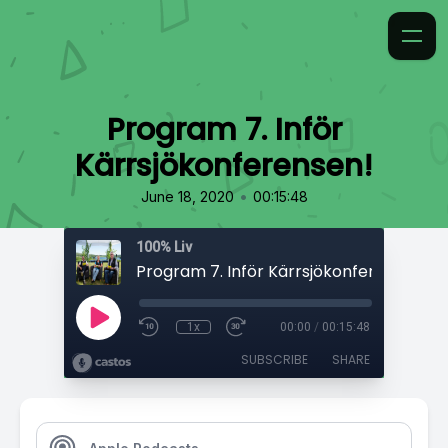
Program 7. Inför
Kärrsjökonferensen!
•
June 18, 2020
00:15:48
100% Liv
Program 7. Inför Kärrsjökonferensen!
1x
00:00
/
00:15:48
SUBSCRIBE
SHARE