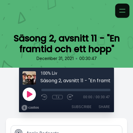
Säsong 2, avsnitt 11 - "En
framtid och ett hopp"
•
December 31, 2021
00:30:47
100% Liv
1x
00:00
/
00:30:47
SUBSCRIBE
SHARE