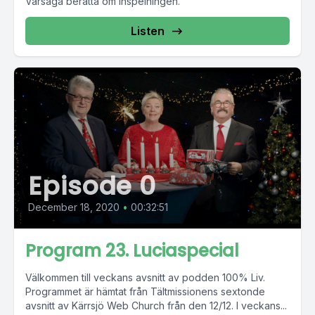
Vårsaga berätta om inspelningen.
Listen
Episode 0
December 18, 2020
•
00:32:51
Program 23. Luciaspecial
Välkommen till veckans avsnitt av podden 100% Liv.
Programmet är hämtat från Tältmissionens sextonde
avsnitt av Kärrsjö Web Church från den 12/12. I veckans...