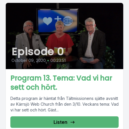
Episode 0
October 09, 2020
•
00:23:51
Program 13. Tema: Vad vi har
sett och hört.
Detta program är hämtat från Tältmissionens sjätte avsnitt
av Kärrsjö Web Church från den 3/10. Veckans tema: Vad
vi har sett och hört. Gäst...
Listen