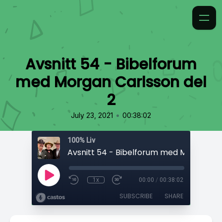
Avsnitt 54 - Bibelforum
med Morgan Carlsson del
2
•
July 23, 2021
00:38:02
100% Liv
1x
00:00
/
00:38:02
SUBSCRIBE
SHARE