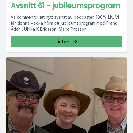
Avsnitt 61 - jubileumsprogram
Välkommen till ett nytt avsnitt av podcasten 100% Liv. Vi
får denna vecka höra ett jubileumsprogram med Frank
Ådahl, Ulrika K Eriksson, Maria Presson...
Listen